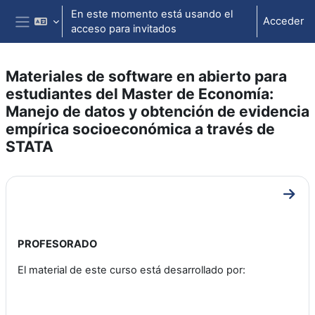
Salta al contenido principal
En este momento está usando el
Acceder
acceso para invitados
Panel lateral
Materiales de software en abierto para
estudiantes del Master de Economía:
Manejo de datos y obtención de evidencia
empírica socioeconómica a través de
STATA
Perfilado de sección
Ir a 
PROFESORADO
El material de este curso está desarrollado por: