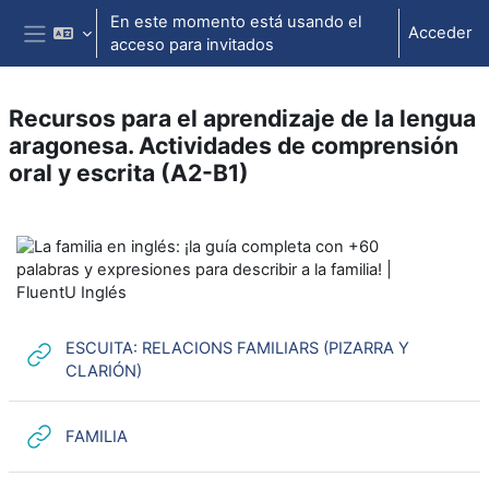
Salta al contenido principal
En este momento está usando el
Acceder
acceso para invitados
Panel lateral
Recursos para el aprendizaje de la lengua
aragonesa. Actividades de comprensión
oral y escrita (A2-B1)
Perfilado de sección
ESCUITA: RELACIONS FAMILIARS (PIZARRA Y
URL
CLARIÓN)
URL
FAMILIA