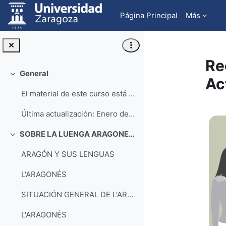
Salta al contenido principal
Página Principal
Más
Re
General
Colapsar
Ac
El material de este curso está desarrollado por: ...
Pe
Última actualización: Enero de 2024
SOBRE LA LUENGA ARAGONESA
Colapsar
ARAGÓN Y SUS LENGUAS
L'ARAGONÉS
SITUACIÓN GENERAL DE L'ARAGONÉS (ANVISTAS (1))
L'ARAGONÉS