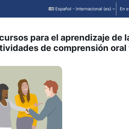
Español - Internacional ‎(es)‎
En e
cursos para el aprendizaje de 
tividades de comprensión oral 
rfilado de sección