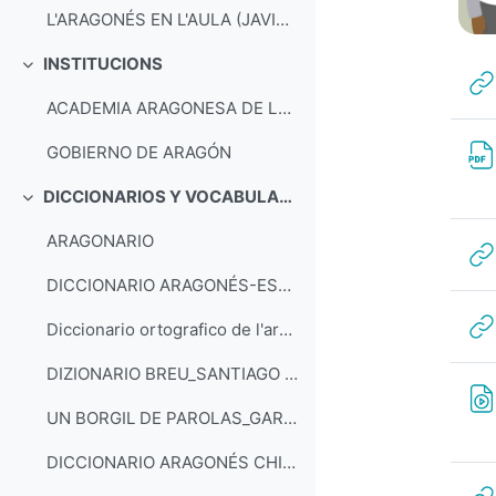
L'ARAGONÉS EN L'AULA (JAVIER VISPE)
INSTITUCIONS
Colapsar
ACADEMIA ARAGONESA DE LA LENGUA
GOBIERNO DE ARAGÓN
DICCIONARIOS Y VOCABULARIOS
Colapsar
ARAGONARIO
DICCIONARIO ARAGONÉS-ESPAÑOL
Diccionario ortografico de l'aragonés
DIZIONARIO BREU_SANTIAGO BAL PALAZIOS
UN BORGIL DE PAROLAS_GARCÉS Y RODÉS
DICCIONARIO ARAGONÉS CHISTABÍN-CASTELLANO_BLAS/ROMANOS