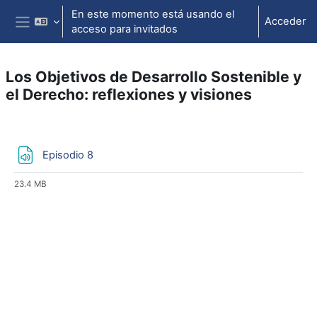
Salta al contenido principal
En este momento está usando el
Acceder
acceso para invitados
Panel lateral
Los Objetivos de Desarrollo Sostenible y
el Derecho: reflexiones y visiones
Perfilado de sección
Archivo
Episodio 8
23.4 MB