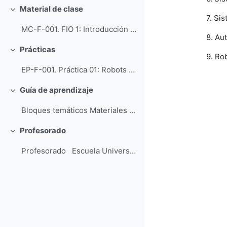
Material de clase
Colapsar
7. Sis
MC-F-001. FIO 1: Introducción (PDF). MC-F-002...
8. Au
Prácticas
Colapsar
9. Rob
EP-F-001. Práctica 01: Robots industriales (PD...
Guía de aprendizaje
Colapsar
Bloques temáticos Materiales de estudio Pr...
Profesorado
Colapsar
Profesorado Escuela Universi...