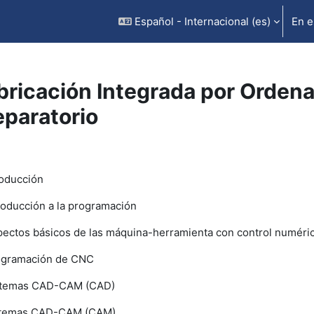
Español - Internacional ‎(es)‎
En e
bricación Integrada por Ordena
eparatorio
rfilado de sección
roducción
troducción a la programación
pectos básicos de las máquina-herramienta con control numér
ogramación de CNC
stemas CAD-CAM (CAD)
stemas CAD-CAM (CAM)