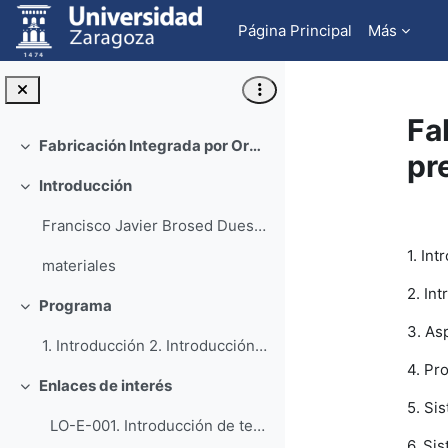
Salta al contenido principal
Página Principal
Más
Fa
Fabricación Integrada por Ordenador. Curso preparatorio
Colapsar
pr
Introducción
Colapsar
Pe
Francisco Javier Brosed Dueso Carl...
1. Int
materiales
2. In
Programa
Colapsar
3. As
1. Introducción 2. Introducción a la programaci...
4. Pr
Enlaces de interés
Colapsar
5. Si
LO-E-001. Introducción de tecnologías de fabr...
6. Si