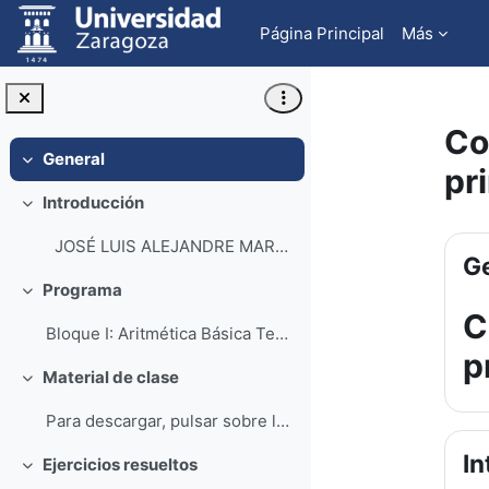
Salta al contenido principal
Página Principal
Más
Co
General
Colapsar
pr
Introducción
Colapsar
Pe
JOSÉ LUIS ALEJANDRE MARCO ANA ISABEL...
Ge
Programa
Colapsar
C
Bloque I: Aritmética Básica Tema 01: Operacione...
p
Material de clase
Colapsar
Para descargar, pulsar sobre las imágenes. Según ...
In
Ejercicios resueltos
Colapsar