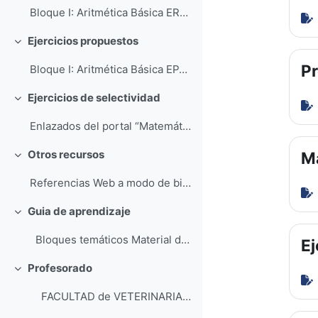
Bloque I: Aritmética Básica ER-F-001. Tema 01: ...
Ejercicios propuestos
Colapsar
P
Bloque I: Aritmética Básica EP-F-001. Tema 01: ...
Ejercicios de selectividad
Colapsar
Enlazados del portal “Matemáticas Educativas” www....
Otros recursos
Ma
Colapsar
Referencias Web a modo de bibliografía de sitios...
Guia de aprendizaje
Colapsar
Bloques temáticos Material de clase Eje...
Ej
Profesorado
Colapsar
FACULTAD de VETERINARIA Departa...