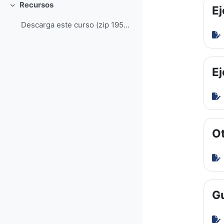
Recursos
Ej
Colapsar
Descarga este curso (zip 195MB)
Ej
Ot
Gu