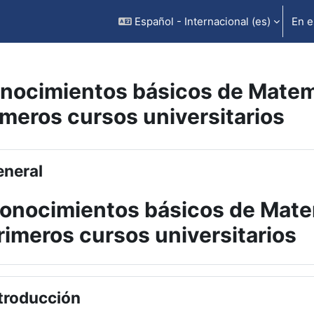
Español - Internacional ‎(es)‎
En e
nocimientos básicos de Matem
imeros cursos universitarios
rfilado de sección
neral
onocimientos básicos de Mate
rimeros cursos universitarios
troducción