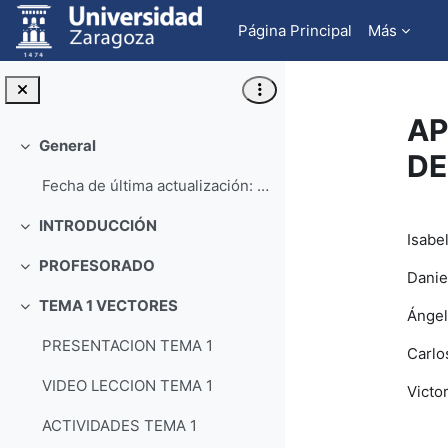
Salta al contenido principal
Página Principal
Más
AP
General
Colapsar
DE
Fecha de última actualización: Marzo de 2025
Pe
INTRODUCCIÓN
Colapsar
Isabe
PROFESORADO
Colapsar
Danie
TEMA 1 VECTORES
Colapsar
Ángel
PRESENTACION TEMA 1
Carlo
VIDEO LECCION TEMA 1
Victo
ACTIVIDADES TEMA 1