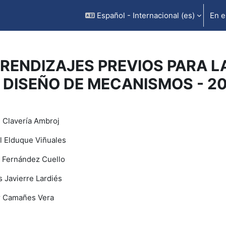
Español - Internacional ‎(es)‎
En e
RENDIZAJES PREVIOS PARA L
 DISEÑO DE MECANISMOS - 2
rfilado de sección
l Clavería Ambroj
l Elduque Viñuales
 Fernández Cuello
s Javierre Lardiés
r Camañes Vera