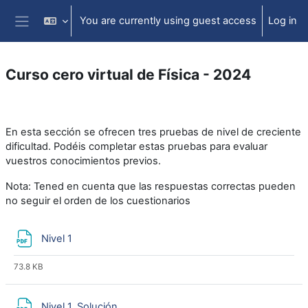
Skip to main content
You are currently using guest access
Log in
Side panel
Curso cero virtual de Física - 2024
Section outline
En esta sección se ofrecen tres pruebas de nivel de creciente
dificultad. Podéis completar estas pruebas para evaluar
vuestros conocimientos previos.
Nota: Tened en cuenta que las respuestas correctas pueden
no seguir el orden de los cuestionarios
File
Nivel 1
73.8 KB
File
Nivel 1. Solución