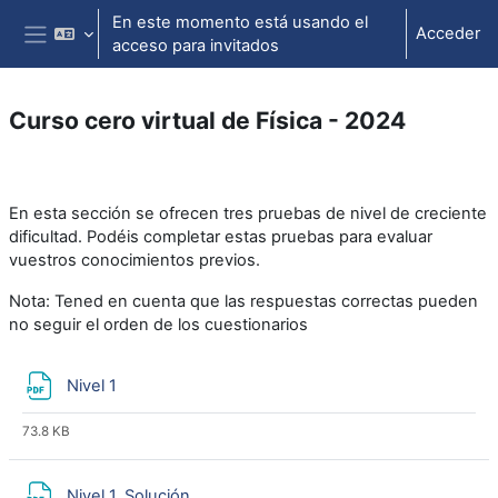
Salta al contenido principal
En este momento está usando el
Acceder
acceso para invitados
Panel lateral
Curso cero virtual de Física - 2024
Perfilado de sección
En esta sección se ofrecen tres pruebas de nivel de creciente
dificultad. Podéis completar estas pruebas para evaluar
vuestros conocimientos previos.
Nota: Tened en cuenta que las respuestas correctas pueden
no seguir el orden de los cuestionarios
Archivo
Nivel 1
73.8 KB
Archivo
Nivel 1. Solución