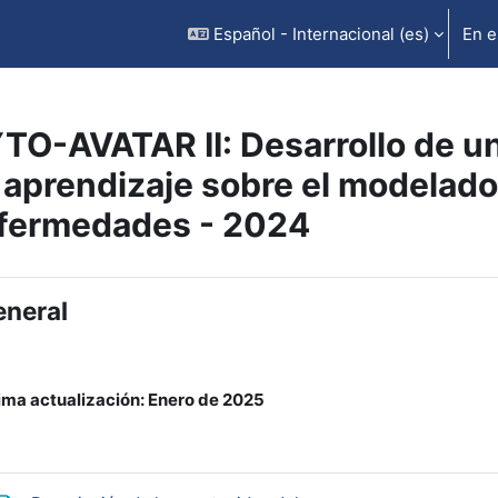
Español - Internacional ‎(es)‎
En e
TO-AVATAR II: Desarrollo de un
 aprendizaje sobre el modelado 
fermedades - 2024
rfilado de sección
neral
ima actualización: Enero de 2025