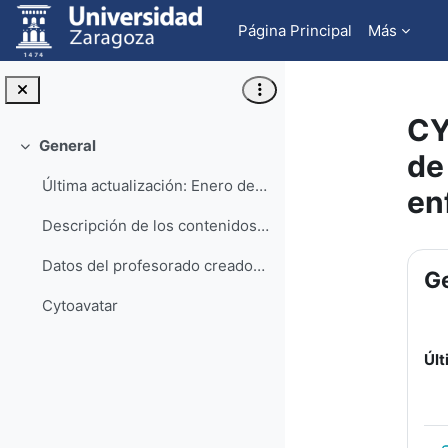
Salta al contenido principal
Página Principal
Más
CY
General
Colapsar
de
Última actualización: Enero de 2025
en
Descripción de los contenidos del curso
Pe
Datos del profesorado creador del curso
Ge
Cytoavatar
Últ