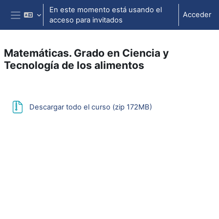
Salta al contenido principal
En este momento está usando el
Acceder
acceso para invitados
Panel lateral
Matemáticas. Grado en Ciencia y
Tecnología de los alimentos
Perfilado de sección
URL
Descargar todo el curso (zip 172MB)