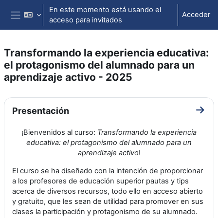
Salta al contenido principal
En este momento está usando el
Acceder
acceso para invitados
Panel lateral
Transformando la experiencia educativa:
el protagonismo del alumnado para un
aprendizaje activo - 2025
Perfilado de sección
Presentación
Ir a 
¡Bienvenidos al curso:
Transformando la experiencia
educativa: el protagonismo del alumnado para un
aprendizaje activo
!
El curso se ha diseñado con la intención de proporcionar
a los profesores de educación superior pautas y tips
acerca de diversos recursos, todo ello en acceso abierto
y gratuito, que les sean de utilidad para promover en sus
clases la participación y protagonismo de su alumnado.