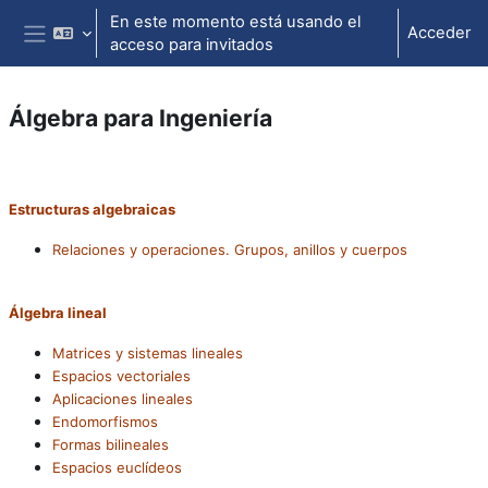
Salta al contenido principal
En este momento está usando el
Acceder
acceso para invitados
Panel lateral
Álgebra para Ingeniería
Perfilado de sección
Estructuras algebraicas
Relaciones y operaciones. Grupos, anillos y cuerpos
Álgebra lineal
Matrices y sistemas lineales
Espacios vectoriales
Aplicaciones lineales
Endomorfismos
Formas bilineales
Espacios euclídeos