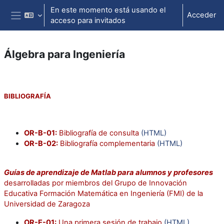
Salta al contenido principal
En este momento está usando el
Acceder
acceso para invitados
Panel lateral
Álgebra para Ingeniería
Perfilado de sección
BIBLIOGRAFÍA
OR-B-01:
Bibliografí­a de consulta
(HTML)
OR-B-02:
Bibliografí­a complementaria
(HTML)
Guí­as de aprendizaje de Matlab para alumnos y profesores
desarrolladas por miembros del Grupo de Innovación
Educativa Formación Matemática en Ingenierí­a (FMI) de la
Universidad de Zaragoza
OR-E-01:
Una primera sesión de trabajo
(HTML)