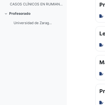
P
CASOS CLÍNICOS EN RUMIANTES MC-R-001. Caso I: C...
Profesorado
Colapsar
Universidad de Zarag...
Le
Ma
P