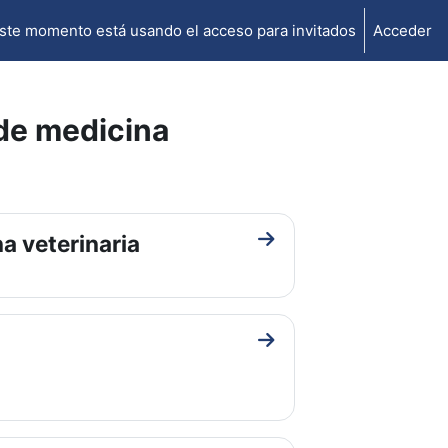
ste momento está usando el acceso para invitados
Acceder
 de medicina
a veterinaria
Ir a sección Revista on li
Ir a sección Introducción