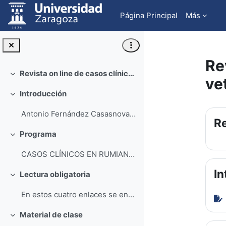
Salta al contenido principal
Página Principal
Más
Re
Revista on line de casos clínicos de medicina veterinaria
Colapsar
ve
Introducción
Colapsar
Pe
Antonio Fernández Casasnovas Juan José Ram...
Re
Programa
Colapsar
CASOS CLÍNICOS EN RUMIANTES Caso I. Corderos en...
In
Lectura obligatoria
Colapsar
En estos cuatro enlaces se encuentra información...
Material de clase
Colapsar