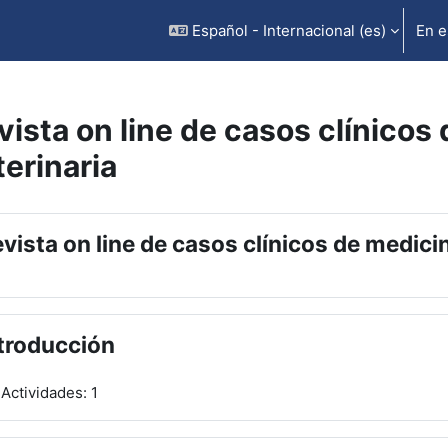
Español - Internacional ‎(es)‎
En e
vista on line de casos clínicos
terinaria
rfilado de sección
vista on line de casos clínicos de medicin
troducción
Actividades: 1