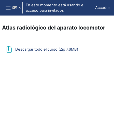
Salta al contenido principal
En este momento está usando el
Acceder
acceso para invitados
Panel lateral
Atlas radiológico del aparato locomotor
Perfilado de sección
URL
Descargar todo el curso (Zip 7,6MB)