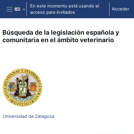
Salta al contenido principal
En este momento está usando el
Acceder
acceso para invitados
Panel lateral
Búsqueda de la legislación española y
comunitaria en el ámbito veterinario
Perfilado de sección
Universidad de Zaragoza