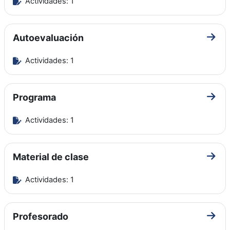
Actividades: 1
Autoevaluación
Ir a 
Actividades: 1
Programa
Ir a 
Actividades: 1
Material de clase
Ir a 
Actividades: 1
Profesorado
Ir a 