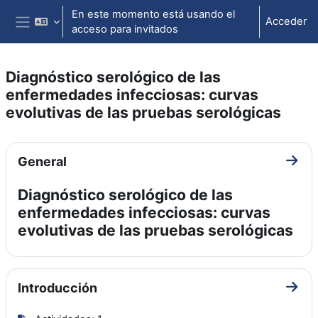
Salta al contenido principal
En este momento está usando el
Acceder
acceso para invitados
Panel lateral
Diagnóstico serológico de las
enfermedades infecciosas: curvas
evolutivas de las pruebas serológicas
Perfilado de sección
General
Ir a 
Diagnóstico serológico de las
enfermedades infecciosas: curvas
evolutivas de las pruebas serológicas
Introducción
Ir a 