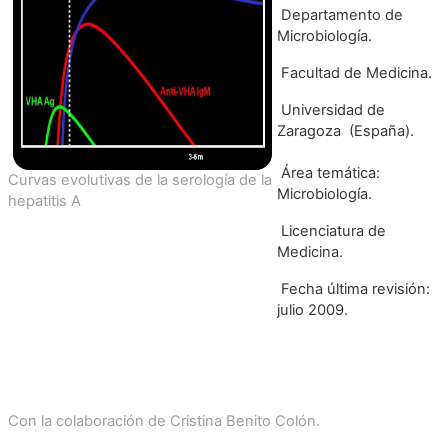
Departamento de
Microbiología.
Facultad de Medicina.
U
niversidad de
Zaragoza (España).
Área temática:
Curvas evolutivas de la
serología de la
Microbiología.
hepatitis A
Licenciatura de
Medicina.
Fecha última revisión:
julio 2009.
Con la colaboración de Cristina Benito Colón.