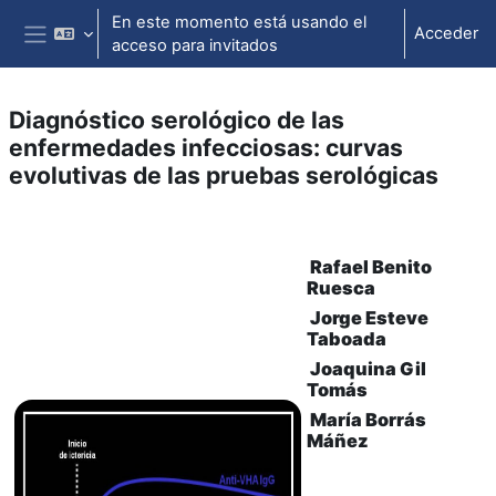
Salta al contenido principal
En este momento está usando el
Acceder
acceso para invitados
Panel lateral
Diagnóstico serológico de las
enfermedades infecciosas: curvas
evolutivas de las pruebas serológicas
Perfilado de sección
Rafael Benito
Ruesca
Jorge Esteve
Taboada
Joaquina Gil
Tomás
María Borrás
Máñez