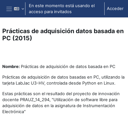
Salta al contenido principal
En este momento está usando el
Acceder
acceso para invitados
Panel lateral
Prácticas de adquisición datos basada en
PC (2015)
Perfilado de sección
Nombre:
Prácticas de adquisición de datos basada en PC
Prácticas de adquisición de datos basadas en PC, utilizando la
tarjeta LabJac U3-HV, controlada desde Python en Linux.
Estas prácticas son el resultado del proyecto de innovación
docente PRAUZ_14_294, "Utilización de software libre para
adquisición de datos en la asignatura de Instrumentación
Electrónica"