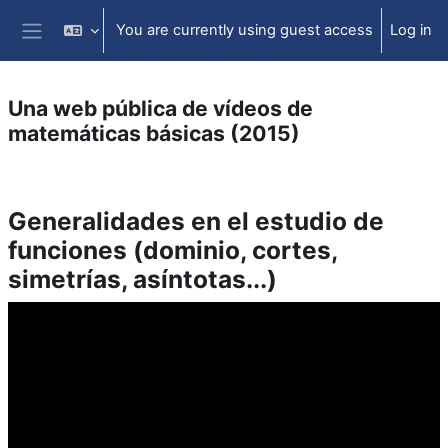
Skip to main content
You are currently using guest access
Log in
Side panel
Una web pública de vídeos de
matemáticas básicas (2015)
Section outline
Generalidades en el estudio de
funciones (dominio, cortes,
simetrías, asíntotas...)