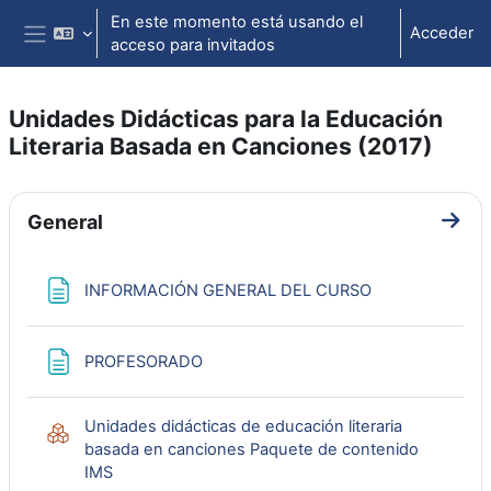
Salta al contenido principal
En este momento está usando el
Acceder
acceso para invitados
Panel lateral
Unidades Didácticas para la Educación
Literaria Basada en Canciones (2017)
Perfilado de sección
General
Ir a 
Página
INFORMACIÓN GENERAL DEL CURSO
Página
PROFESORADO
Unidades didácticas de educación literaria
basada en canciones Paquete de contenido
IMS