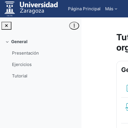
Salta al contenido principal
Página Principal
Más
Tu
General
Colapsar
or
Presentación
Pe
Ejercicios
Ge
Tutorial