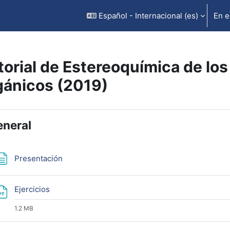
Español - Internacional ‎(es)‎
En e
torial de Estereoquímica de l
gánicos (2019)
rfilado de sección
neral
Página
Presentación
Archivo
Ejercicios
1.2 MB