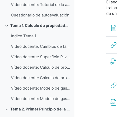
El se
Vídeo docente: Tutorial de la aplicación Engineering Equation Solver EES: Nivel Básico (Parte 3)
trata
de un
Cuestionario de autoevaluación
Tema 1. Cálculo de propiedades de las sustancias puras
Colapsar
Índice Tema 1
Vídeo docente: Cambios de fase de una sustancia pura a presión constante
Vídeo docente: Superficie P-v-T de una sustancia pura
Vídeo docente: Cálculo de propiedades de una sustancia real mediante tablas
Vídeo docente: Cálculo de propiedades de líquido subenfriado
Vídeo docente: Modelo de gas ideal - ecuación térmica de estado
Vídeo docente: Modelo de gas ideal - cálculo de propiedades
Tema 2. Primer Principio de la Termodinámica
Colapsar