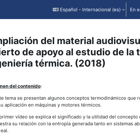
Español - Internacional ‎(es)‎
En e
pliación del material audiovis
ierto de apoyo al estudio de la
geniería térmica. (2018)
rfilado de sección
en del contenido
:
te tema se presentan algunos conceptos termodinámicos que re
su aplicación en máquinas y motores térmicos.
 primer vídeo se explica el significado y la utilidad del concep
stra su relación con la entropía generada tanto en sistemas ab
eal.