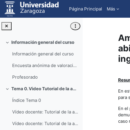
Salta al contenido principal
Página Principal
Más
Am
Información general del curso
Colapsar
ab
Información general del curso
in
Encuesta anónima de valoración del curso
Pe
Profesorado
Resum
Tema 0. Video Tutorial de la aplicación Engineering Equation Solver (EES)
En es
Colapsar
para 
Índice Tema 0
En el
Vídeo docente: Tutorial de la aplicación Engineering Equation Solver EES: Nivel Básico (Parte 1)
demue
caso r
Vídeo docente: Tutorial de la aplicación Engineering Equation Solver EES: Nivel Básico (Parte 2)