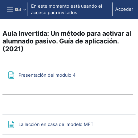
Salta al contenido principal
En este momento está usando el
Acceder
acceso para invitados
Panel lateral
Aula Invertida: Un método para activar al
alumnado pasivo. Guía de aplicación.
(2021)
Perfilado de sección
Página
Presentación del módulo 4
Página
La lección en casa del modelo MFT