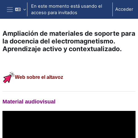
Salta al contenido principal
En este momento está usando el
Acceder
acceso para invitados
Panel lateral
Ampliación de materiales de soporte para
la docencia del electromagnetismo.
Aprendizaje activo y contextualizado.
Perfilado de sección
Web sobre
el altavoz
Material audiovisual