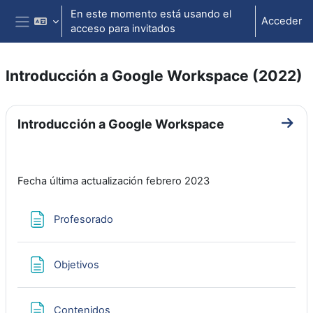
Salta al contenido principal
En este momento está usando el
Acceder
acceso para invitados
Panel lateral
Introducción a Google Workspace (2022)
Perfilado de sección
Introducción a Google Workspace
Ir a 
Fecha última actualización febrero 2023
Página
Profesorado
Página
Objetivos
Página
Contenidos