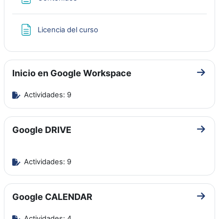
Página
Licencia del curso
Inicio en Google Workspace
Ir a 
Actividades: 9
Google DRIVE
Ir a 
Actividades: 9
Google CALENDAR
Ir a
Actividades: 4