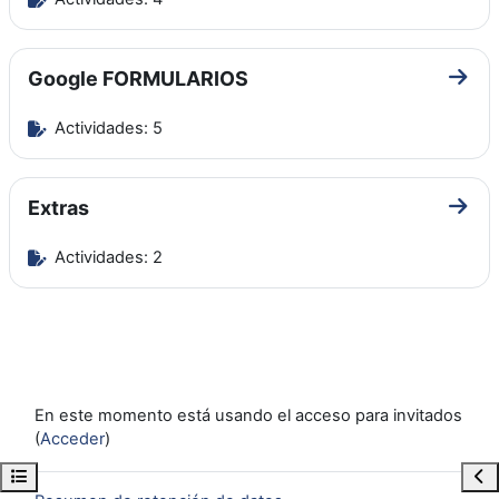
Google FORMULARIOS
Ir a
Actividades: 5
Extras
Ir a 
Actividades: 2
En este momento está usando el acceso para invitados
(
Acceder
)
Abrir índice del curso
Abr