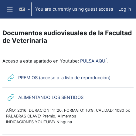
Skip to main content
You are currently using guest access
Log in
Side panel
Documentos audiovisuales de la Facultad
de Veterinaria
Section outline
Acceso a esta apartado en Youtube:
PULSA AQUÍ
.
URL
PREMIOS (acceso a la lista de reproducción)
URL
ALIMENTANDO LOS SENTIDOS
AÑO: 2016. DURACIÓN: 11:20. FORMATO: 16:9. CALIDAD: 1080 px
PALABRAS CLAVE: Premio, Alimentos
INDICACIONES YOUTUBE: Ninguna