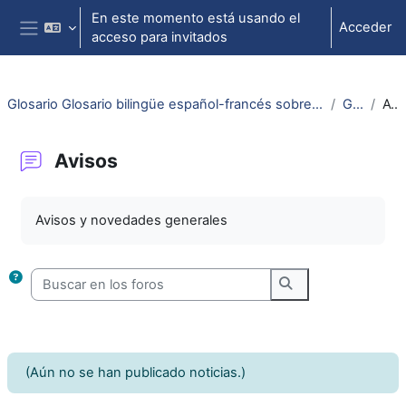
Salta al contenido principal
En este momento está usando el
Acceder
acceso para invitados
Panel lateral
Glosario Glosario bilingüe español-francés sobre legislación y normativa del sistema educativo
General
Avisos
Avisos
Requisitos de finalización
Avisos y novedades generales
Buscar en los foros
Buscar en los foro
(Aún no se han publicado noticias.)