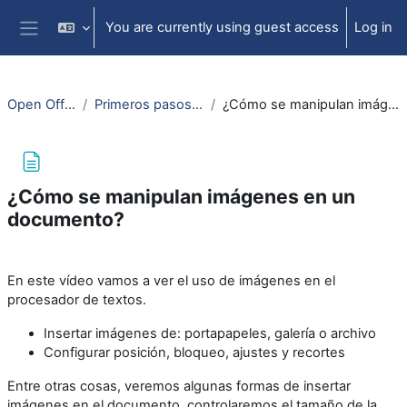
Skip to main content
You are currently using guest access
Log in
Side panel
Open Office: Writer
Primeros pasos para usar Writer
¿Cómo se manipulan imágenes en un documento?
¿Cómo se manipulan imágenes en un
documento?
Completion requirements
En este vídeo vamos a ver el uso de imágenes en el
procesador de textos.
Insertar imágenes de: portapapeles, galería o archivo
Configurar posición, bloqueo, ajustes y recortes
Entre otras cosas, veremos algunas formas de insertar
imágenes en el documento, controlaremos el tamaño de la