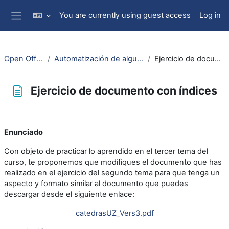
Skip to main content
You are currently using guest access
Log in
Side panel
Open Office: Writer
Automatización de algunas tareas con Writer
Ejercicio de documento con índices
Ejercicio de documento con índices
Completion requirements
Enunciado
Con objeto de practicar lo aprendido en el tercer tema del
curso, te proponemos que modifiques el documento que has
realizado en el ejercicio del segundo tema para que tenga un
aspecto y formato similar al documento que puedes
descargar desde el siguiente enlace:
catedrasUZ_Vers3.pdf