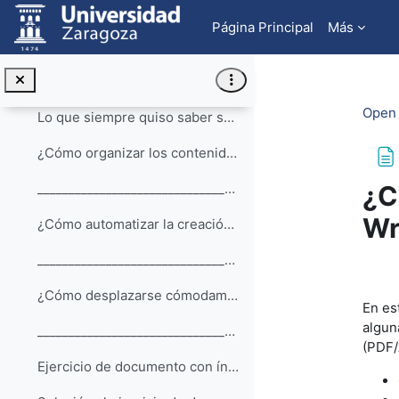
Salta al contenido principal
Ejercicio de documento estructurado
Página Principal
Más
Solución al ejercicio de documento estructurado
Automatización de algunas tareas con Writer
Colapsar
Open 
Lo que siempre quiso saber sobre los índices de co...
¿Cómo organizar los contenidos y navegar por el documento?
¿C
__________________________________________________...
Wr
¿Cómo automatizar la creación del índice de un documento?
__________________________________________________...
Req
¿Cómo desplazarse cómodamente en un documento?
En es
algun
__________________________________________________...
(PDF/
Ejercicio de documento con índices