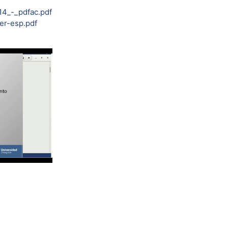
14_-_pdfac.pdf
er-esp.pdf
ucir