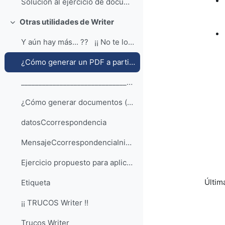
Solución al ejercicio de documento con índices
Otras utilidades de Writer
Colapsar
Y aún hay más... ?? ¡¡ No te lo pierda...
¿Cómo generar un PDF a partir de un documento de Writer?
__________________________________________________...
¿Cómo generar documentos (cartas, mensajes) o sobres personalizados a partir de unas direcciones?
datosCcorrespondencia
MensajeCcorrespondenciaInicial
Ejercicio propuesto para aplicar la combinación de correspondencia.
Última
Etiqueta
¡¡ TRUCOS Writer !!
Trucos Writer