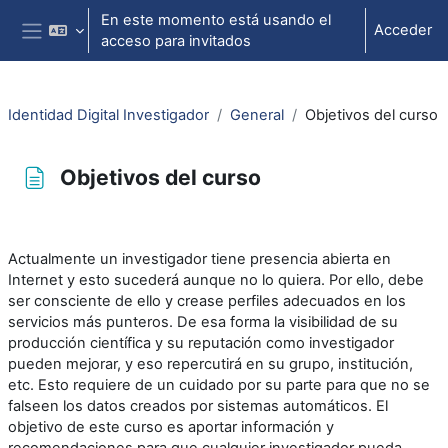
Salta al contenido principal
En este momento está usando el
Acceder
acceso para invitados
Panel lateral
Identidad Digital Investigador
General
Objetivos del curso
Objetivos del curso
Requisitos de finalización
Actualmente un investigador tiene presencia abierta en
Internet y esto sucederá aunque no lo quiera. Por ello, debe
ser consciente de ello y crease perfiles adecuados en los
servicios más punteros. De esa forma la visibilidad de su
producción científica y su reputación como investigador
pueden mejorar, y eso repercutirá en su grupo, institución,
etc. Esto requiere de un cuidado por su parte para que no se
falseen los datos creados por sistemas automáticos. El
objetivo de este curso es aportar información y
recomendaciones para que cualquier investigador pueda