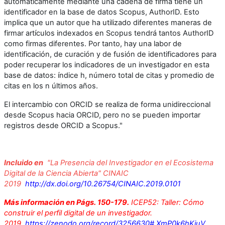
automáticamente mediante una cadena de firma tiene un
identificador en la base de datos Scopus, AuthorID. Esto
implica que un autor que ha utilizado diferentes maneras de
firmar artículos indexados en Scopus tendrá tantos AuthorID
como firmas diferentes. Por tanto, hay una labor de
identificación, de curación y de fusión de identificadores para
poder recuperar los indicadores de un investigador en esta
base de datos:
índice h, número total de citas y promedio de
citas en los n últimos años.
El intercambio con ORCID se realiza de forma unidireccional
desde Scopus hacia ORCID, pero no se pueden importar
registros desde ORCID a Scopus."
Incluido en
"La Presencia del Investigador en el Ecosistema
Digital de la Ciencia Abierta" CINAIC
2019
http://dx.doi.org/10.26754/CINAIC.2019.0101
Más información en Págs. 150-179.
ICEP52: Taller: Cómo
construir el perfil digital de un investigador.
2019.
https://zenodo.org/record/3256630#.XmP0k6hKiuV