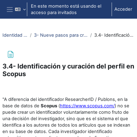
Salta al contenido principal
En este momento está usando el
Acceder
acceso para invitados
Panel lateral
Identidad Digital Investigador
3- Nueve pasos para crear tu identidad digital como investigador
3.4- Identificación y curación del perfil en Scopus
3.4- Identificación y curación del perfil en
Scopus
Requisitos de finalización
"A diferencia del identificador ResearcherID / Publons, en la
base de datos de
Scopus
(
https://www.scopus.com/
) no se
puede crear un identificador voluntariamente como fruto de
una decisión del investigador, sino que es el sistema el que
identifica a los autores de todos los artículos que se indexan
en su base de datos. Cada investigador identificado