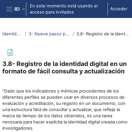
Salta al contenido principal
En este momento está usando el
Acceder
acceso para invitados
Panel lateral
Identidad Digital Investigador
3- Nueve pasos para crear tu identidad digital como investigador
3.8- Registro de la identidad digital en un formato de fácil consulta y actualización
3.8- Registro de la identidad digital en un
formato de fácil consulta y actualización
Requisitos de finalización
"Dado que los indicadores y métricas procedentes de los
diferentes perfiles se pueden usar en diversos procesos de
evaluación y acreditación, su registro en un documento, con
una estructura fácil de consultar y actualizar, que refleje la
marca de tiempo de los datos obtenidos, es una tarea
necesaria para hacer explícita la identidad digital creada como
investigadores.