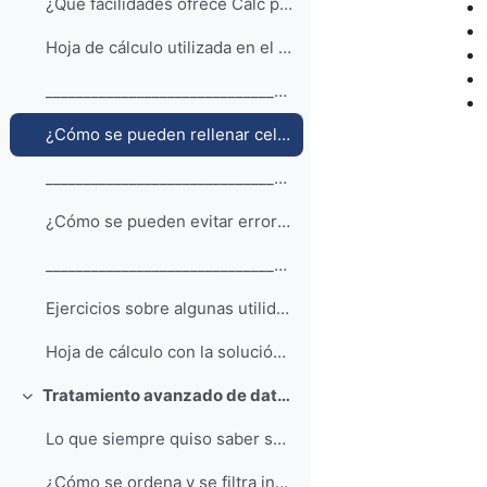
¿Qué facilidades ofrece Calc para revisar las hojas de cálculo?
Hoja de cálculo utilizada en el vídeo: formulas_3.ods
__________________________________________________...
¿Cómo se pueden rellenar celdas de forma automática?
__________________________________________________...
¿Cómo se pueden evitar errores al introducir datos?
__________________________________________________...
Ejercicios sobre algunas utilidades de Calc
Hoja de cálculo con la solución a los ejercicios sobre utilidades
Tratamiento avanzado de datos
Colapsar
Lo que siempre quiso saber sobre el tratamiento de...
¿Cómo se ordena y se filtra información en una tabla de datos?