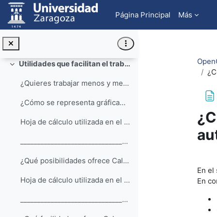
Salta al contenido principal
__________________________________________________...
Página Principal
Más
Ejercicios básicos
Hoja de cálculo con la solución a los ejercicios básicos
OpenO
Utilidades que facilitan el trabajo con Calc
Colapsar
¿C
¿Quieres trabajar menos y mejor ??¡¡Queremos ayuda...
¿Cómo se representa gráficamente la información?
¿C
Hoja de cálculo utilizada en el vídeo: graficos.ods
au
__________________________________________________...
Req
¿Qué posibilidades ofrece Calc para imprimir?
En el
Hoja de cálculo utilizada en el vídeo: formulas_2.ods
En co
__________________________________________________...