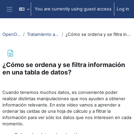
Skip to main content
You are currently using guest access
Log in
Side panel
OpenOffice: Calc
Tratamiento avanzado de datos
¿Cómo se ordena y se filtra información en una tabla de datos?
¿Cómo se ordena y se filtra información
en una tabla de datos?
Completion requirements
Cuando tenemos muchos datos, es conveniente poder
realizar distintas manipulaciones que nos ayuden a obtener
información relevante. En este vídeo vamos a aprender a
ordenar las celdas de una hoja de cálculo y a filtrar la
información para ver sólo los datos que nos interesen en cada
momento.