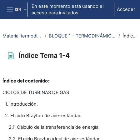
Salta al contenido principal
En este momento está usando el
Acceder
acceso para invitados
Panel lateral
Material termodinámica e ing. térmica
BLOQUE 1 - TERMODINÁMICA: Tema 4. Ciclos de turbina de gas
Índice Tema 1-4
Índice Tema 1-4
Requisitos de finalización
Índice del contenido
:
CICLOS DE TURBINAS DE GAS
1. Introducción.
2. El ciclo Brayton de aire-estándar.
2.1. Cálculo de la transferencia de energía.
2.2. El ciclo Brayton ideal de aire-estándar.