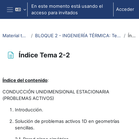
Salta al contenido principal
En este momento está usando el
Acceder
acceso para invitados
Panel lateral
Material termodinámica e ing. térmica
BLOQUE 2 - INGENIERÍA TÉRMICA: Tema 2. Transmisión de calor - Conducción unidimensional estacionaria (problemas activos)
Índice Tema 2-2
Índice Tema 2-2
Requisitos de finalización
Índice del contenido
:
CONDUCCIÓN UNIDIMENSIONAL ESTACIONARIA
(PROBLEMAS ACTIVOS)
Introducción.
Solución de problemas activos 1D en geometrías
sencillas.