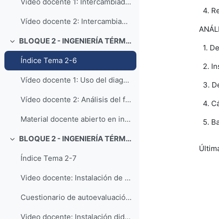
Vídeo docente 1: Intercambiadores de Calor - Tipos, balance de energía y coeficiente global de transferencia de calor
4. R
Vídeo docente 2: Intercambiadores de Calor - Métodos de cálculo
ANÁL
BLOQUE 2 - INGENIERÍA TÉRMICA: Tema 6. Psicrometría
Colapsar
1. De
Índice Tema 2-6
2. In
Vídeo docente 1: Uso del diagrama psicrométrico
3. De
Vídeo docente 2: Análisis del funcionamiento de un enfriador evaporativo
4. Cá
Material docente abierto en inglés: Mezclas no reactivas de gases ideales y psicrometría (Fuente: Moran, Shapiro, Boettner, Bailey - Fundamentals of Engineering Thermodynamics, 8th Edition)
5. Ba
BLOQUE 2 - INGENIERÍA TÉRMICA: Tema 7. Instalaciones de climatización
Colapsar
Últim
Índice Tema 2-7
Video docente: Instalación de climatización Edificio Betancourt-Campus Río Ebro
Cuestionario de autoevaluación - Instalación climatización Edif. Betancourt
Video docente: Instalación didáctica de climatización (Nave 2-Edif. Betancourt-Campus Río Ebro)