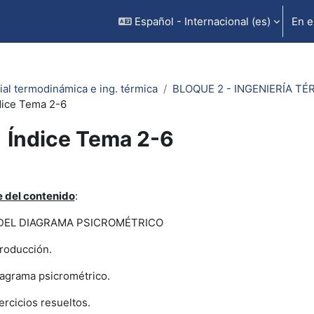
Español - Internacional ‎(es)‎
En e
ial termodinámica e ing. térmica
BLOQUE 2 - INGENIERÍA TÉR
dice Tema 2-6
Índice Tema 2-6
uisitos de finalización
e del contenido
:
DEL DIAGRAMA PSICROMÉTRICO
troducción.
agrama psicrométrico.
ercicios resueltos.