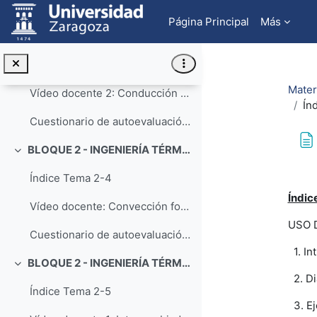
Salta al contenido principal
BLOQUE 2 - INGENIERÍA TÉRMICA: Tema 3. Transmisión de calor - Conducción transitoria
Colapsar
Página Principal
Más
Índice Tema 2-3
Vídeo docente 1: Conducción transitoria: sistemas de capacidad (Parte 1)
Mater
Vídeo docente 2: Conducción transitoria: sistemas de capacidad (Parte 2)
Ín
Cuestionario de autoevaluación - Conducción transitoria
BLOQUE 2 - INGENIERÍA TÉRMICA: Tema 4. Transmisión de calor - Convección forzada con flujo externo
Colapsar
Req
Índice Tema 2-4
Índic
Vídeo docente: Convección forzada con flujo externo - Determinación experimental de correlaciones
USO 
Cuestionario de autoevaluación -Convección forzada flujo externo
1. In
BLOQUE 2 - INGENIERÍA TÉRMICA: Tema 5. Intercambiadores de calor
Colapsar
2. Di
Índice Tema 2-5
3. Ej