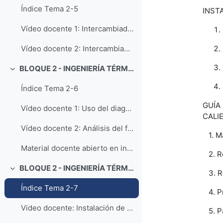
Índice Tema 2-5
INST
Vídeo docente 1: Intercambiadores de Calor - Tipos, balance de energía y coeficiente global de transferencia de calor
Vídeo docente 2: Intercambiadores de Calor - Métodos de cálculo
BLOQUE 2 - INGENIERÍA TÉRMICA: Tema 6. Psicrometría
Collapse
Índice Tema 2-6
GUÍA
Vídeo docente 1: Uso del diagrama psicrométrico
CALI
Vídeo docente 2: Análisis del funcionamiento de un enfriador evaporativo
1. Ma
Material docente abierto en inglés: Mezclas no reactivas de gases ideales y psicrometría (Fuente: Moran, Shapiro, Boettner, Bailey - Fundamentals of Engineering Thermodynamics, 8th Edition)
2. Re
BLOQUE 2 - INGENIERÍA TÉRMICA: Tema 7. Instalaciones de climatización
Collapse
3. Re
Índice Tema 2-7
4. Pr
Video docente: Instalación de climatización Edificio Betancourt-Campus Río Ebro
5. Pa