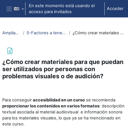
Salta al contenido principal
En este momento está usando el
Acceder
acceso para invitados
Panel lateral
Ampliación Mater. Educ. Multimedia
5-Factores a tener en cuenta a la hora de realizar materiales formativos multimedia
¿Cómo crear materiales para que puedan ser utilizados por personas con problemas visuales o de audición?
¿Cómo crear materiales para que puedan
ser utilizados por personas con
problemas visuales o de audición?
Requisitos de finalización
Para conseguir
accesibilidad en un curso
se recomienda
proporcionar los contenidos en varios formatos
: d
escripción
textual asociada al material audiovisual e
información sonora
para los materiales visuales, lo que ya se ha mencionado en
este curso.