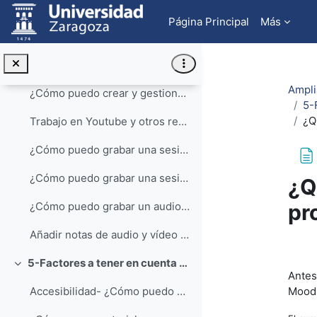
Salta al contenido principal
¿Cómo puedo evaluar la calidad de estos materiales...
Página Principal
Más
Evaluación de los materiales
4-¿Cuál es la mejor forma de incluir un vídeo en mi curso de Moodle?
Colapsar
Ampli
¿Cómo puedo crear y gestionar canales en YouTube? ...
5-
¿Q
Trabajo en Youtube y otros repositorios remotos
¿Cómo puedo grabar una sesión tutorial con los alu...
¿Cómo puedo grabar una sesión tutorial con los alumnos de mi asignatura dentro de mi curso Moodle?
¿Q
pr
¿Cómo puedo grabar un audio o un vídeo directament...
Añadir notas de audio y vídeo directamente en el material que generamos en Moodle
Req
5-Factores a tener en cuenta a la hora de realizar materiales formativos multimedia
Colapsar
Antes
Moodl
Accesibilidad- ¿Cómo puedo crear materiales que pu...