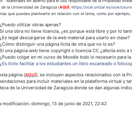
so "Materiales en abierto para el uso responsable de la Propiedad Intel
de la Universidad de Zaragoza (
AQUÍ
, h
ttps://ocw.unizar.es/ocw/cour
tas que puedes plantearte en relación con el tema, como por ejemplo
¿Puedo utilizar obras ajenas?
Si una obra no tiene licencia, ¿es porque está libre y por lo ta
¿Es legal descargarse de la web material para usarlo en clase?
¿Cómo distinguir una página lícita de otra que no lo es?
Si una página web tiene copyright o licencia CC ¿afecta esto a
¿Puedo colgar en mi curso de Moodle todo lo necesario para la
¿Es lícito facilitar a los estudiantes un libro escaneado o fotoco
esta página (
AQUÍ
), se incluyen aspectos relacionados con la P
endaciones para incluir materiales en la plataforma virtual y tam
oteca de la Universidad de Zaragoza donde se dan algunas indic
a modificación: domingo, 13 de junio de 2021, 22:42