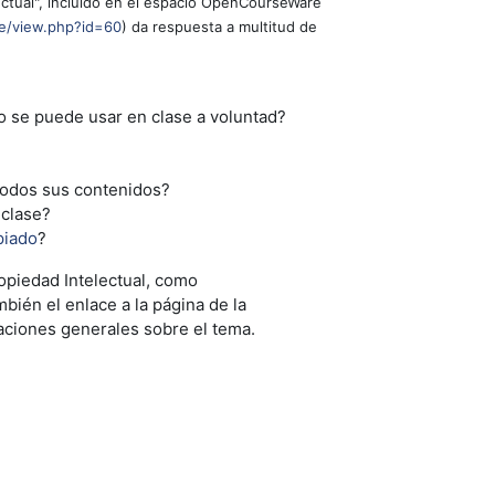
ectual", incluido en el espacio OpenCourseWare
se/view.php?id=60
) da respuesta a multitud de
,
nto se puede usar en clase a voluntad?
 todos sus contenidos?
 clase?
piado
?
ropiedad Intelectual, como
bién el enlace a la página de la
aciones generales sobre el tema.