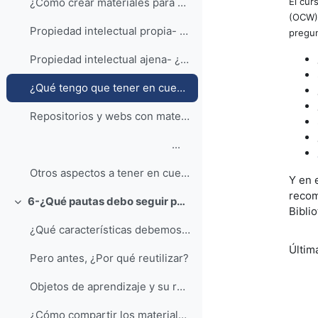
El cur
¿Cómo crear materiales para que puedan ser utilizados por personas con problemas visuales o de audición?
(OCW) 
Propiedad intelectual propia- ¿Cómo puedo proteger...
pregun
Propiedad intelectual ajena- ¿Qué tengo que tener ...
¿Qué tengo que tener en cuenta para respetar la propiedad intelectual?
Repositorios y webs con materiales abiertos (Música e Imágenes)
...
Otros aspectos a tener en cuenta en la creación de materiales formativos
Y en 
recom
6-¿Qué pautas debo seguir para que mis materiales se puedan reutilizar?
Colapsar
Bibli
¿Qué características debemos proporcionar a los ma...
Últim
Pero antes, ¿Por qué reutilizar?
Objetos de aprendizaje y su reutilización
¿Cómo compartir los materiales que genero en Moodle?