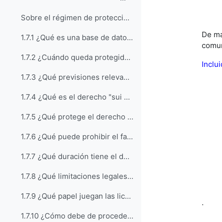
Sobre el régimen de protección de las bases de da...
De ma
1.7.1 ¿Qué es una base de datos entendida como obra protegida por derechos de autor?
comun
1.7.2 ¿Cuándo queda protegida una base de datos por la Ley de propiedad intelectual?
Inclu
1.7.3 ¿Qué previsiones relevantes contiene la Ley de propiedad intelectual respecto del uso académico de las bases de datos?
1.7.4 ¿Qué es el derecho "sui generis" sobre las bases de datos?
1.7.5 ¿Qué protege el derecho "sui generis" sobre las bases de datos?
1.7.6 ¿Qué puede prohibir el fabricante de una base de datos con base en el derecho “sui generis”?
1.7.7 ¿Qué duración tiene el derecho "sui generis" sobre las bases de datos?
1.7.8 ¿Qué limitaciones legales se establecen a la explotación del derecho “sui generis” sobre las bases de datos?
1.7.9 ¿Qué papel juegan las licencias de uso de las bases de datos?
.
1.7.10 ¿Cómo debe de proceder si se quiere utilizar un contenido de una base de datos a través del campus virtual de la institución educativa para actividades docentes?
.