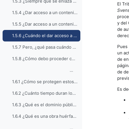
1.5.3 ¿Siempre que se enlaza a contenidos accesibles en Internet se hace comunicación pública?
El Tr
Sven
1.5.4 ¿Dar acceso a un contenido a través de un campus virtual es un acto de comunicación pública?
proce
y del
1.5.5 ¿Dar acceso a un contenido a través de un campus virtual cuando se enlaza al contenido desde el campus virtual es un acto de comunicación pública?
de au
derec
1.5.6 ¿Cuándo el dar acceso a un contenido a través de un campus virtual mediante un enlace al contenido desde el campus virtual es un acto de comunicación pública?
Pues 
1.5.7 Pero, ¿qué pasa cuándo se da acceso a un contenido accesible en Internet que está en abierto, pero sin consentimiento del titular de los derechos sobre el mismo?
un ac
1.5.8 ¿Cómo debo proceder cuando se quiere dar acceso a un contenido que está en Internet desde el campus virtual?
de en
págin
...
de de
previ
1.6.1 ¿Cómo se protegen estos derechos de explotación?
Es de
1.6.2 ¿Cuánto tiempo duran los derechos de explotación?
1.6.3 ¿Qué es el dominio público?
1.6.4 ¿Qué es una obra huérfana?
...