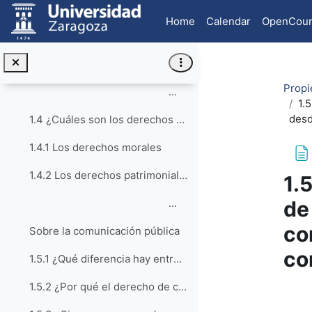
Skip to main content
1.1 ¿De qué hablamos cuando nos referimos a los derechos de autor?
Home
Calendar
OpenCour
1.2 ¿Quién es el autor de una obra?
1.3 ¿Qué obras protege la Ley?
Propi
...
1.
desd
1.4 ¿Cuáles son los derechos que tiene un autor al crear una obra?
1.4.1 Los derechos morales
1.4.2 Los derechos patrimoniales
1.
de
...
co
Sobre la comunicación pública
co
1.5.1 ¿Qué diferencia hay entre los derechos morales y los derechos de explotación?
1.5.2 ¿Por qué el derecho de comunicación pública es importante para los campus virtuales?
Com