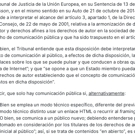
ibunal de Justicia de la Unión Europea, en su Sentencia de 13 d
sson
, y en el mismo sentido en su Auto de 21 de octubre de 2
de a interpretar el alcance del artículo 3, apartado 1, de la Di
 Consejo, de 22 de mayo de 2001, relativa a la armonización de
tor y derechos afines a los derechos de autor en la sociedad de l
ho de comunicación pública y que ha sido traspuesto en el artíc
bien, el Tribunal entiende que esta disposición debe interpreta
to de comunicación al público, a efectos de dicha disposición, l
laces sobre los que se puede pulsar y que conducen a obras q
a de Internet”; y que “se opone a que un Estado miembro pueda
rechos de autor estableciendo que el concepto de comunicación
stos en dicha disposición”.
cir, que solo hay comunicación pública si,
alternativamente
:
Bien se emplea un modo técnico específico, diferente del previ
modo técnico distinto usar un enlace HTML o recurrir al
framin
O bien, se comunica a un público nuevo; debiendo entenderse po
tomado en consideración por los titulares de los derechos de a
inicial al público”; así, si se trata de contenidos “en abierto”, es