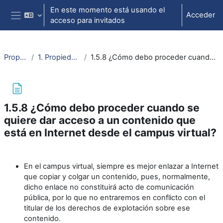
Salta al contenido principal
En este momento está usando el
Acceder
acceso para invitados
Panel lateral
Propiedad intelectual
1. Propiedad intelectual. Aspectos básicos
1.5.8 ¿Cómo debo proceder cuando se quiere dar acceso a un contenido que está en Internet desde el campus virtual?
1.5.8 ¿Cómo debo proceder cuando se
quiere dar acceso a un contenido que
está en Internet desde el campus virtual?
Requisitos de finalización
En el campus virtual, siempre es mejor enlazar a Internet
que copiar y colgar un contenido, pues, normalmente,
dicho enlace no constituirá acto de comunicación
pública, por lo que no entraremos en conflicto con el
titular de los derechos de explotación sobre ese
contenido.