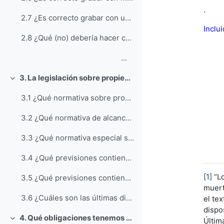
.
2.7 ¿Es correcto grabar con un dispositivo móvil al profesor?
Inclu
2.8 ¿Qué (no) debería hacer con mis apuntes de clase?
...
3. La legislación sobre propiedad intelectual y la comunidad universitaria
Colapsar
3.1 ¿Qué normativa sobre propiedad intelectual se aplica al quehacer académico de los miembros de la comunidad universitaria?
3.2 ¿Qué normativa de alcance general sobre propiedad intelectual se aplica al quehacer académico de los miembros de la comunidad universitaria?
3.3 ¿Qué normativa especial sobre propiedad intelectual se aplica al quehacer académico de los miembros de la comunidad universitaria?
3.4 ¿Qué previsiones contiene la Ley Orgánica de Universidades y su normativa de desarrollo?
[1]
“Lo
3.5 ¿Qué previsiones contienen los Estatutos de las Universidades?
muert
3.6 ¿Cuáles son las últimas directrices en relación a los derechos de autor y el Mercado Único Digital
el te
dispo
4. Qué obligaciones tenemos (cómo usar obras ajenas)
Últim
Colapsar