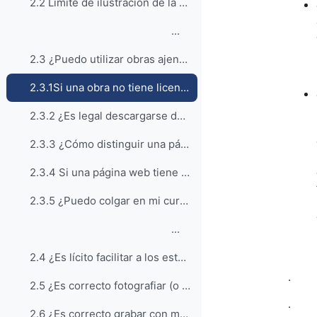
2.2 Límite de ilustración de la enseñanza e investigación (art. 32 LPI)
...
2.3 ¿Puedo utilizar obras ajenas?
2.3.1Si una obra no tiene licencia, ¿es porque está libre y por lo tanto se puede usar en clase a voluntad?
2.3.2 ¿Es legal descargarse de la web material para usarlo en clase?
2.3.3 ¿Cómo distinguir una página lícita de otra que no lo es?
2.3.4 Si una página web tiene copyright o licencia CC ¿afecta esto a todos sus contenidos?
2.3.5 ¿Puedo colgar en mi curso de Moodle todo lo necesario para la clase?
...
2.4 ¿Es lícito facilitar a los estudiantes un libro escaneado o fotocopiado?
.
2.5 ¿Es correcto fotografiar (o grabar) con mi dispositivo móvil el contenido de la pizarra?
.
2.6 ¿Es correcto grabar con mi dispositivo móvil las exposiciones de mis compañeros?