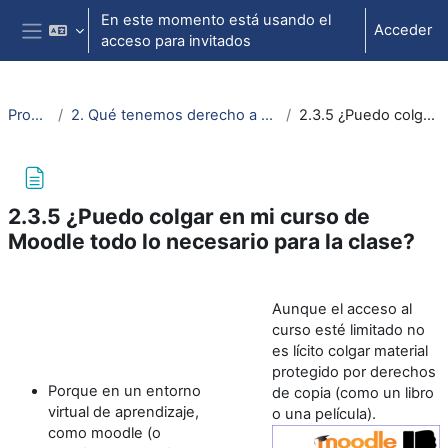
Salta al contenido principal
En este momento está usando el
Acceder
acceso para invitados
Panel lateral
Propiedad intelectual
2. Qué tenemos derecho a hacer (¿qué podemos usar en clase, en el aula virtual o en trabajos académicos?)
2.3.5 ¿Puedo colgar en mi curso de Moodle todo lo necesario para la clase?
2.3.5 ¿Puedo colgar en mi curso de
Moodle todo lo necesario para la clase?
Requisitos de finalización
Aunque el acceso al
curso esté limitado no
es lícito colgar material
protegido por derechos
Porque en un entorno
de copia (como un libro
virtual de aprendizaje,
o una película).
como moodle (o