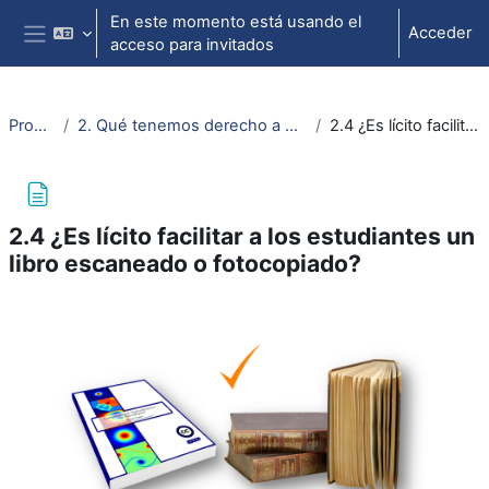
Salta al contenido principal
En este momento está usando el
Acceder
acceso para invitados
Panel lateral
Propiedad intelectual
2. Qué tenemos derecho a hacer (¿qué podemos usar en clase, en el aula virtual o en trabajos académicos?)
2.4 ¿Es lícito facilitar a los estudiantes un libro escaneado o fotocopiado?
2.4 ¿Es lícito facilitar a los estudiantes un
libro escaneado o fotocopiado?
Requisitos de finalización