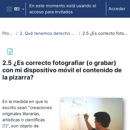
Salta al contenido principal
En este momento está usando el
Acceder
acceso para invitados
Panel lateral
Propiedad intelectual
2. Qué tenemos derecho a hacer (¿qué podemos usar en clase, en el aula virtual o en trabajos académicos?)
2.5 ¿Es correcto fotografiar (o grabar) con mi dispositivo móvil el contenido de la pizarra?
2.5 ¿Es correcto fotografiar (o grabar)
con mi dispositivo móvil el contenido de
la pizarra?
Requisitos de finalización
En la medida en que lo
escrito sean “creaciones
originales literarias,
artísticas o científicas
[1]
”, son objeto de