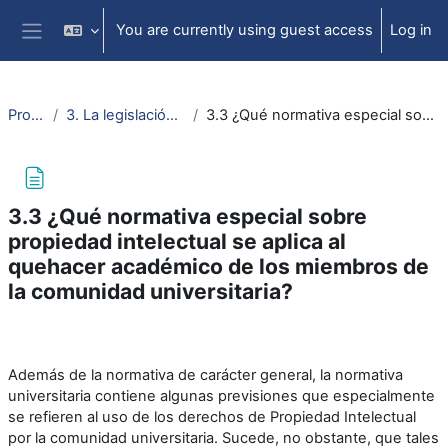
Skip to main content
You are currently using guest access
Log in
Side panel
Propiedad intelectual
3. La legislación sobre propiedad intelectual y la comunidad universitaria
3.3 ¿Qué normativa especial sobre propiedad intelectual se aplica al quehacer académico de los miembros de la comunidad universitaria?
3.3 ¿Qué normativa especial sobre
propiedad intelectual se aplica al
quehacer académico de los miembros de
la comunidad universitaria?
Completion requirements
Además de la normativa de carácter general, la normativa
universitaria contiene algunas previsiones que especialmente
se refieren al uso de los derechos de Propiedad Intelectual
por la comunidad universitaria. Sucede, no obstante, que tales